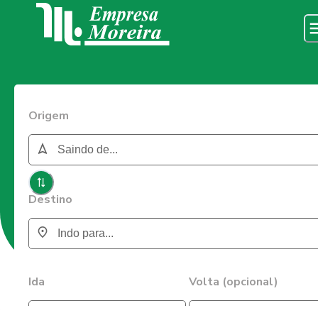
Origem
Destino
Ida
Volta (opcional)