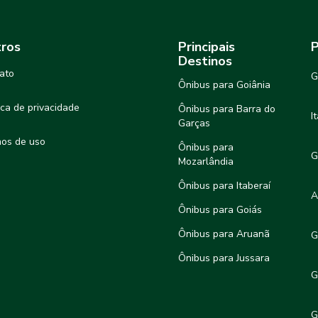
ros
Principais
P
Destinos
ato
G
Ônibus para Goiânia
tica de privacidade
Ônibus para Barra do
I
Garças
os de uso
Ônibus para
G
Mozarlândia
Ônibus para Itaberaí
A
Ônibus para Goiás
Ônibus para Aruanã
G
Ônibus para Jussara
G
G