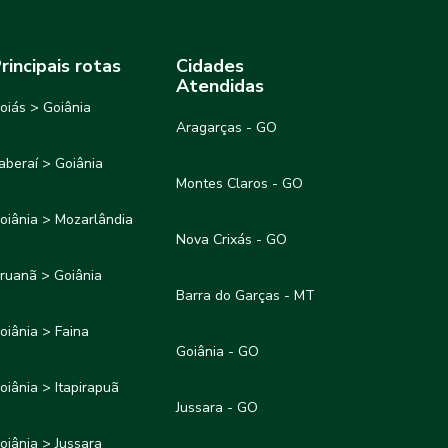
rincipais rotas
Cidades
Atendidas
oiás > Goiânia
Aragarças - GO
taberaí > Goiânia
Montes Claros - GO
oiânia > Mozarlândia
Nova Crixás - GO
ruanã > Goiânia
Barra do Garças - MT
oiânia > Faina
Goiânia - GO
oiânia > Itapirapuã
Jussara - GO
oiânia > Jussara