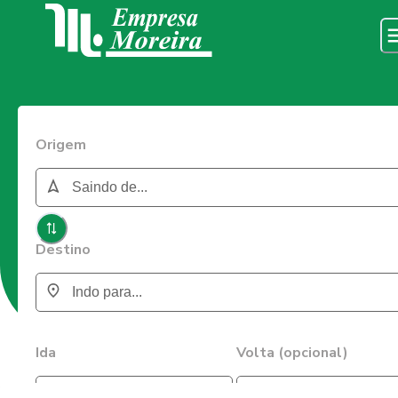
Origem
Destino
Ida
Volta (opcional)