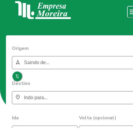
Origem
Destino
Ida
Volta (opcional)