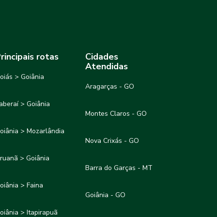
rincipais rotas
Cidades
Atendidas
oiás > Goiânia
Aragarças - GO
taberaí > Goiânia
Montes Claros - GO
oiânia > Mozarlândia
Nova Crixás - GO
ruanã > Goiânia
Barra do Garças - MT
oiânia > Faina
Goiânia - GO
oiânia > Itapirapuã