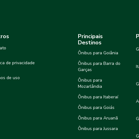
ros
Principais
P
Destinos
ato
G
Ônibus para Goiânia
tica de privacidade
Ônibus para Barra do
I
Garças
os de uso
Ônibus para
G
Mozarlândia
Ônibus para Itaberaí
A
Ônibus para Goiás
Ônibus para Aruanã
G
Ônibus para Jussara
G