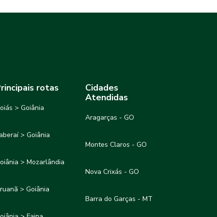
rincipais rotas
Cidades
Atendidas
oiás > Goiânia
Aragarças - GO
taberaí > Goiânia
Montes Claros - GO
oiânia > Mozarlândia
Nova Crixás - GO
ruanã > Goiânia
Barra do Garças - MT
oiânia > Faina