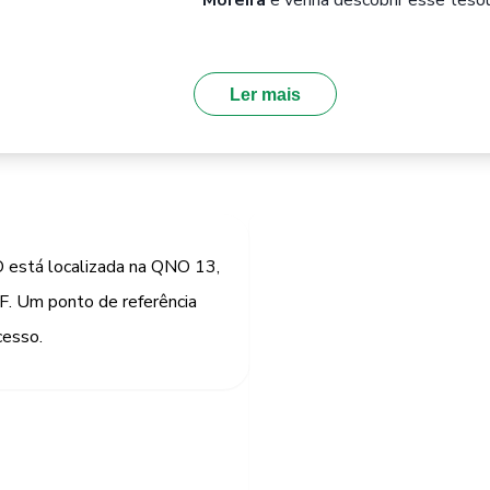
Moreira
e venha descobrir esse tesou
Ler mais
 está localizada na QNO 13,
DF. Um ponto de referência
cesso.