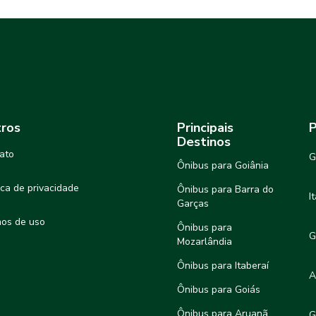
ros
Principais
P
Destinos
ato
G
Ônibus para Goiânia
tica de privacidade
Ônibus para Barra do
I
Garças
os de uso
Ônibus para
G
Mozarlândia
Ônibus para Itaberaí
A
Ônibus para Goiás
Ônibus para Aruanã
G