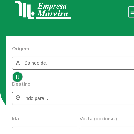
Origem
Destino
Ida
Volta (opcional)