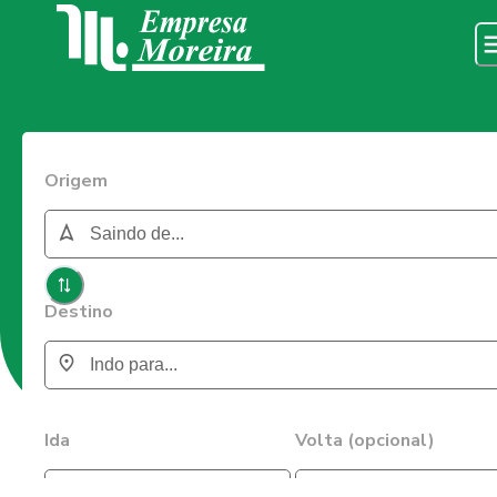
Origem
Destino
Ida
Volta (opcional)