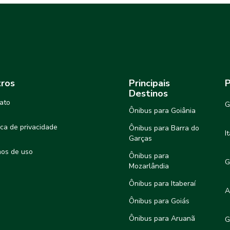
ros
Principais
P
Destinos
ato
G
Ônibus para Goiânia
tica de privacidade
Ônibus para Barra do
I
Garças
os de uso
Ônibus para
G
Mozarlândia
Ônibus para Itaberaí
A
Ônibus para Goiás
Ônibus para Aruanã
G