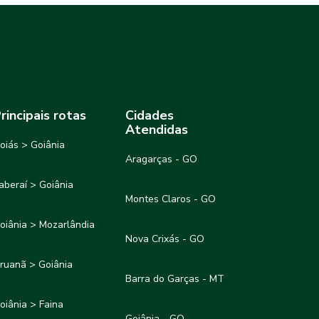
rincipais rotas
Cidades
Atendidas
oiás > Goiânia
Aragarças - GO
taberaí > Goiânia
Montes Claros - GO
oiânia > Mozarlândia
Nova Crixás - GO
ruanã > Goiânia
Barra do Garças - MT
oiânia > Faina
Goiânia - GO