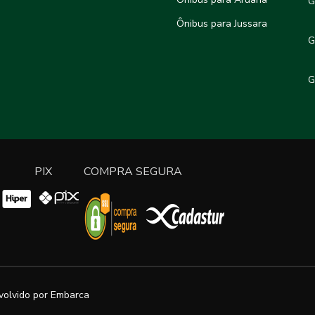
G
Ônibus para Jussara
G
G
PIX
COMPRA SEGURA
volvido por
Embarca