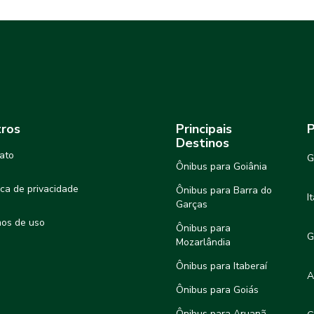
ros
Principais
P
Destinos
ato
G
Ônibus para Goiânia
tica de privacidade
Ônibus para Barra do
I
Garças
os de uso
Ônibus para
G
Mozarlândia
Ônibus para Itaberaí
A
Ônibus para Goiás
Ônibus para Aruanã