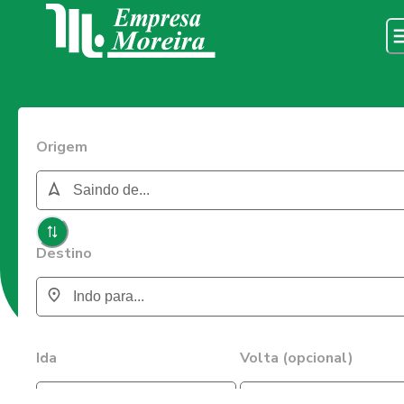
Origem
Destino
Ida
Volta (opcional)