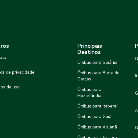
ros
Principais
P
Destinos
ato
G
Ônibus para Goiânia
tica de privacidade
Ônibus para Barra do
I
Garças
os de uso
Ônibus para
G
Mozarlândia
Ônibus para Itaberaí
A
Ônibus para Goiás
Ônibus para Aruanã
G
Ônibus para Jussara