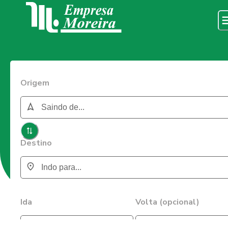
Origem
Destino
Ida
Volta (opcional)