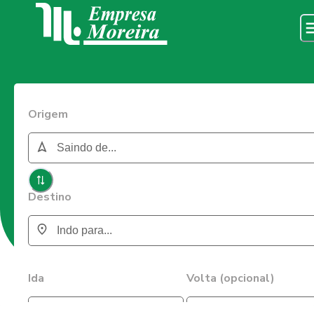
Origem
Destino
Ida
Volta (opcional)