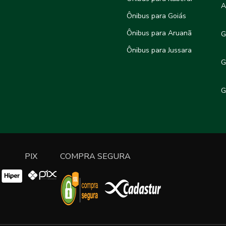
A
Ônibus para Goiás
Ônibus para Aruanã
G
Ônibus para Jussara
G
G
PIX
COMPRA SEGURA