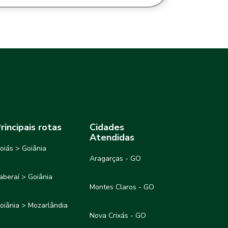
rincipais rotas
Cidades
Atendidas
oiás > Goiânia
Aragarças - GO
taberaí > Goiânia
Montes Claros - GO
oiânia > Mozarlândia
Nova Crixás - GO