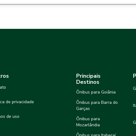
ros
Principais
P
Destinos
ato
G
Ônibus para Goiânia
tica de privacidade
Ônibus para Barra do
I
Garças
os de uso
Ônibus para
G
Mozarlândia
Ônibus para Itaberaí