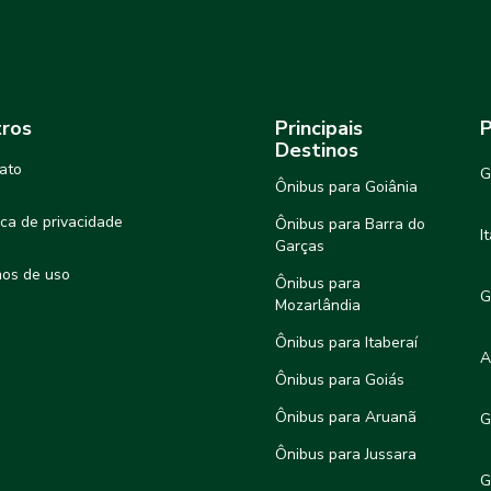
ros
Principais
P
Destinos
ato
G
Ônibus para Goiânia
tica de privacidade
Ônibus para Barra do
I
Garças
os de uso
Ônibus para
G
Mozarlândia
Ônibus para Itaberaí
A
Ônibus para Goiás
Ônibus para Aruanã
G
Ônibus para Jussara
G