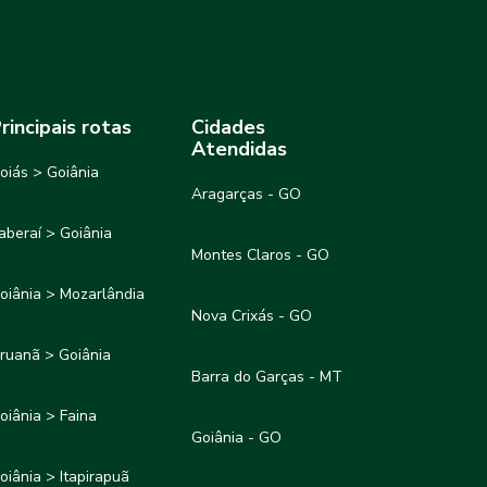
rincipais rotas
Cidades
Atendidas
oiás > Goiânia
Aragarças - GO
taberaí > Goiânia
Montes Claros - GO
oiânia > Mozarlândia
Nova Crixás - GO
ruanã > Goiânia
Barra do Garças - MT
oiânia > Faina
Goiânia - GO
oiânia > Itapirapuã