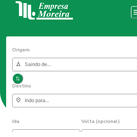
Origem
Destino
Ida
Volta (opcional)