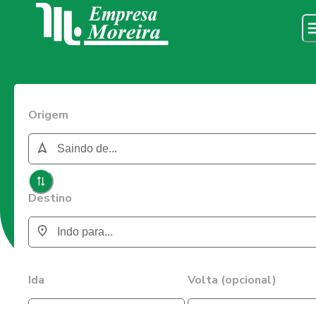
Origem
Destino
Ida
Volta (opcional)