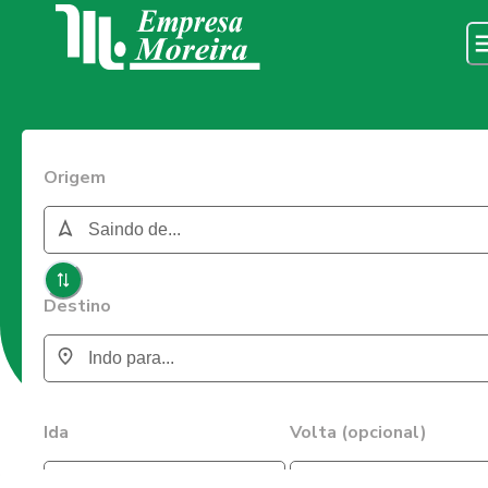
Origem
Destino
Ida
Volta (opcional)