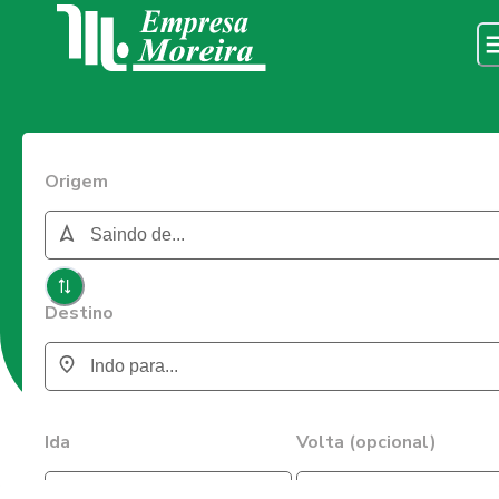
Origem
Destino
Ida
Volta (opcional)