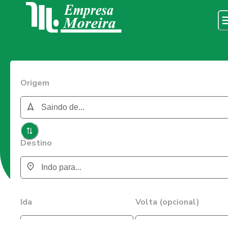
Origem
Destino
Ida
Volta (opcional)