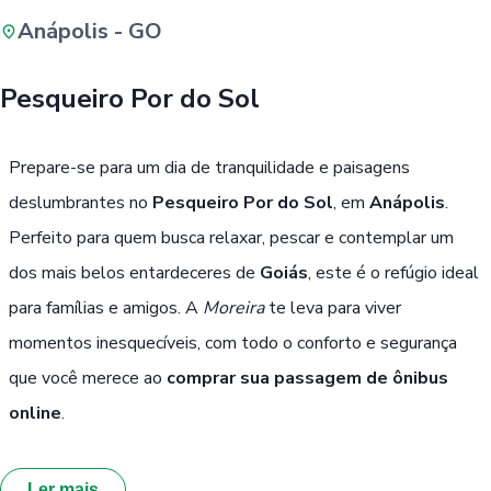
Anápolis - GO
Buscar
Pesqueiro Por do Sol
Passe Livre, Idoso ou ID Jovem
i
Prepare-se para um dia de tranquilidade e paisagens
deslumbrantes no
Pesqueiro Por do Sol
, em
Anápolis
.
Perfeito para quem busca relaxar, pescar e contemplar um
dos mais belos entardeceres de
Goiás
, este é o refúgio ideal
para famílias e amigos. A
Moreira
te leva para viver
momentos inesquecíveis, com todo o conforto e segurança
que você merece ao
comprar sua passagem de ônibus
online
.
Ler mais