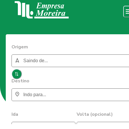
Origem
Destino
Ida
Volta (opcional)