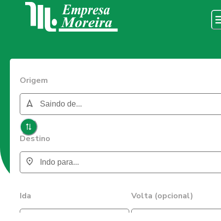
Origem
Destino
Ida
Volta (opcional)