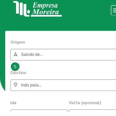
Origem
Destino
Ida
Volta (opcional)