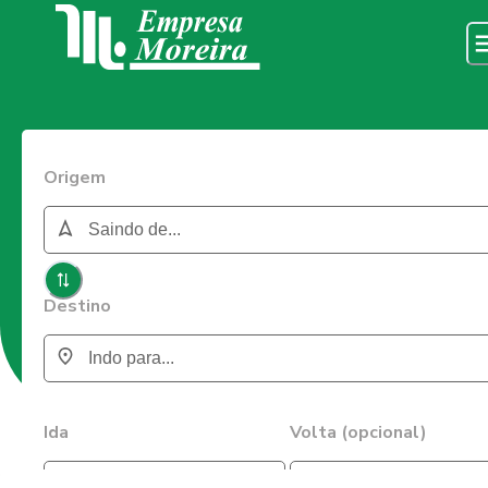
Origem
Destino
Ida
Volta (opcional)