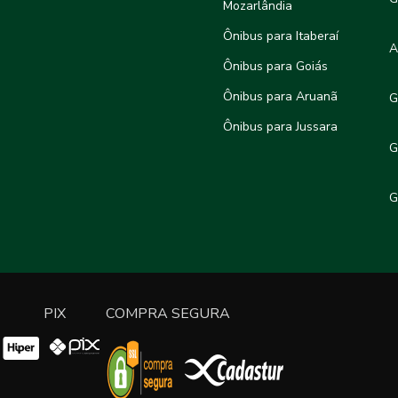
Mozarlândia
Ônibus para Itaberaí
A
Ônibus para Goiás
Ônibus para Aruanã
G
Ônibus para Jussara
G
G
PIX
COMPRA SEGURA