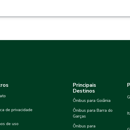
ros
Principais
P
Destinos
ato
G
Ônibus para Goiânia
tica de privacidade
Ônibus para Barra do
I
Garças
os de uso
Ônibus para
G