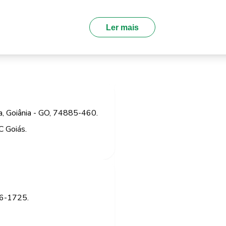
Ler mais
za, Goiânia - GO, 74885-460.
C Goiás.
46-1725.