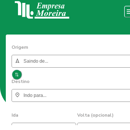
Origem
Destino
Ida
Volta (opcional)