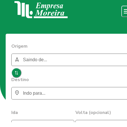
Origem
Destino
Ida
Volta (opcional)