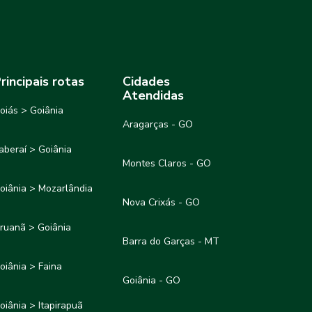
rincipais rotas
Cidades
Atendidas
oiás > Goiânia
Aragarças - GO
taberaí > Goiânia
Montes Claros - GO
oiânia > Mozarlândia
Nova Crixás - GO
ruanã > Goiânia
Barra do Garças - MT
oiânia > Faina
Goiânia - GO
oiânia > Itapirapuã