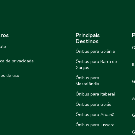
ros
Principais
P
Destinos
ato
G
Ônibus para Goiânia
tica de privacidade
Ônibus para Barra do
I
Garças
os de uso
Ônibus para
G
Mozarlândia
Ônibus para Itaberaí
A
Ônibus para Goiás
Ônibus para Aruanã
G
Ônibus para Jussara
G