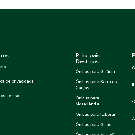
ros
Principais
P
Destinos
ato
G
Ônibus para Goiânia
tica de privacidade
Ônibus para Barra do
I
Garças
os de uso
Ônibus para
G
Mozarlândia
Ônibus para Itaberaí
A
Ônibus para Goiás
Ônibus para Aruanã