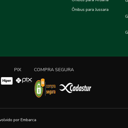
G
Ônibus para Jussara
G
G
PIX
COMPRA SEGURA
volvido por
Embarca