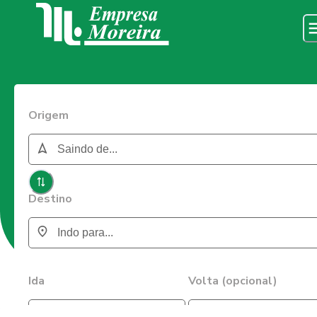
Origem
Destino
Ida
Volta (opcional)