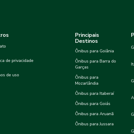
ros
Principais
P
Destinos
ato
G
Ônibus para Goiânia
tica de privacidade
Ônibus para Barra do
I
Garças
os de uso
Ônibus para
G
Mozarlândia
Ônibus para Itaberaí
A
Ônibus para Goiás
Ônibus para Aruanã
G
Ônibus para Jussara
G