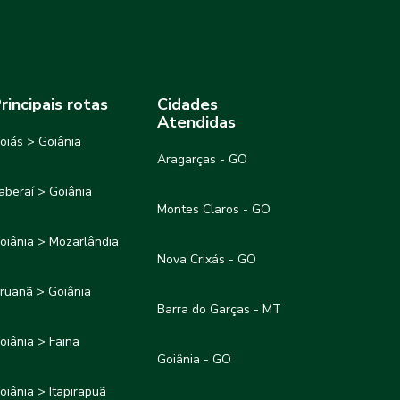
rincipais rotas
Cidades
Atendidas
oiás > Goiânia
Aragarças - GO
taberaí > Goiânia
Montes Claros - GO
oiânia > Mozarlândia
Nova Crixás - GO
ruanã > Goiânia
Barra do Garças - MT
oiânia > Faina
Goiânia - GO
oiânia > Itapirapuã