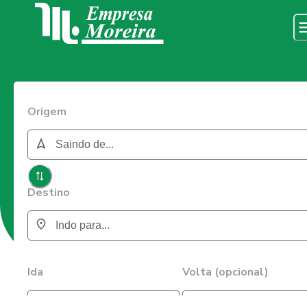
Origem
Destino
Ida
Volta (opcional)