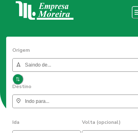
Origem
Destino
Ida
Volta (opcional)