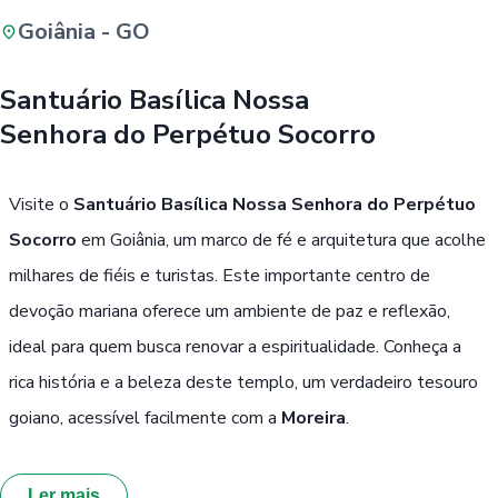
Goiânia - GO
Buscar
Santuário Basílica Nossa
Senhora do Perpétuo Socorro
Passe Livre, Idoso ou ID Jovem
i
Visite o
Santuário Basílica Nossa Senhora do Perpétuo
Socorro
em Goiânia, um marco de fé e arquitetura que acolhe
milhares de fiéis e turistas. Este importante centro de
devoção mariana oferece um ambiente de paz e reflexão,
ideal para quem busca renovar a espiritualidade. Conheça a
rica história e a beleza deste templo, um verdadeiro tesouro
goiano, acessível facilmente com a
Moreira
.
Ler mais