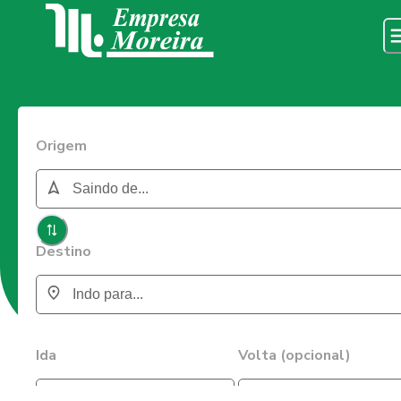
Origem
Destino
Ida
Volta (opcional)