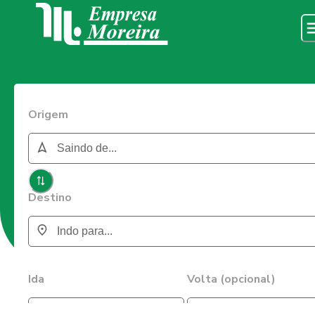
Origem
Destino
Ida
Volta (opcional)