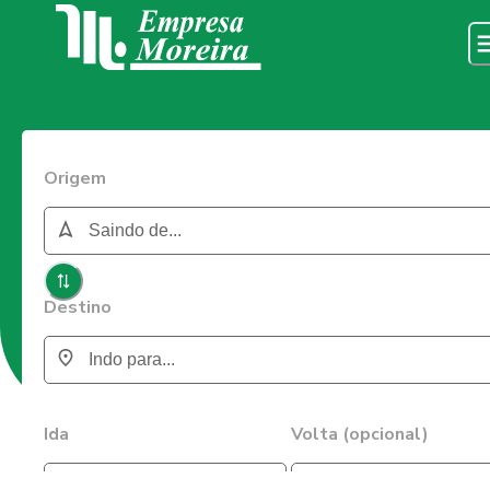
Origem
Destino
Ida
Volta (opcional)