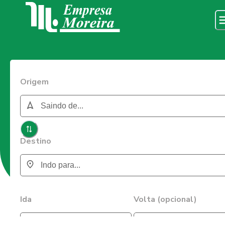
Origem
Destino
Ida
Volta (opcional)