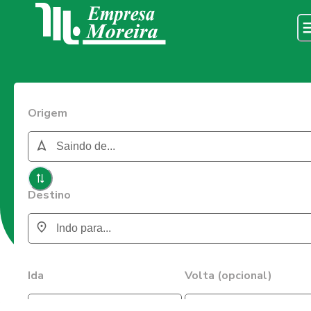
Origem
Destino
Ida
Volta (opcional)