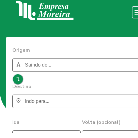
Origem
Destino
Ida
Volta (opcional)