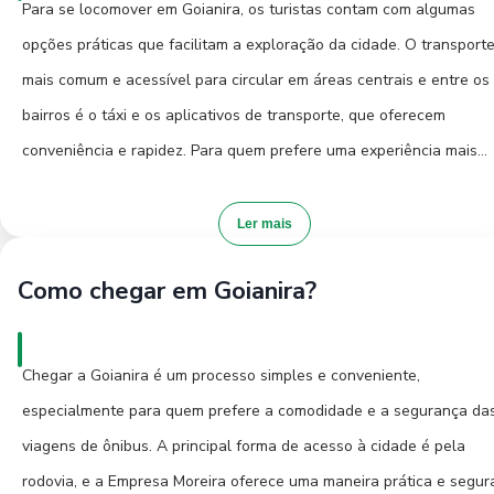
Para se locomover em Goianira, os turistas contam com algumas
que pretende visitar e a disponibilidade de transporte. A cidade
opções práticas que facilitam a exploração da cidade. O transport
oferece opções que garantem uma estadia agradável, permitindo 
mais comum e acessível para circular em áreas centrais e entre os
você desfrute de tudo o que Goianira tem a oferecer com
bairros é o táxi e os aplicativos de transporte, que oferecem
comodidade.
conveniência e rapidez. Para quem prefere uma experiência mais
autêntica e não se importa em caminhar, explorar o centro a pé é
uma excelente maneira de conhecer as ruas, as praças e o comérc
Ler mais
local. Para deslocamentos mais longos ou para quem busca uma
Como chegar em Goianira?
opção econômica, os ônibus urbanos podem ser uma alternativa,
embora a frequência e as rotas devam ser verificadas localmente.
Alugar um carro pode ser uma boa opção para quem deseja ter ma
Chegar a Goianira é um processo simples e conveniente,
liberdade para explorar os arredores de Goianira e visitar atrações
especialmente para quem prefere a comodidade e a segurança da
que ficam um pouco mais distantes do centro. A cidade é
viagens de ônibus. A principal forma de acesso à cidade é pela
relativamente compacta, o que torna a locomoção, em geral,
rodovia, e a Empresa Moreira oferece uma maneira prática e segur