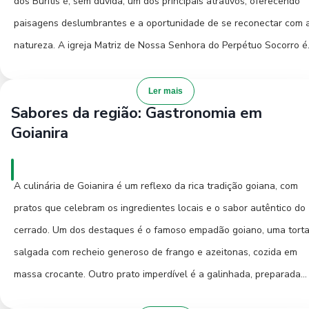
dos Buritis é, sem dúvida, um dos principais atrativos, oferecendo
ano, como as festas de peão e celebrações religiosas, que
paisagens deslumbrantes e a oportunidade de se reconectar com 
proporcionam um vislumbre da rica cultura goiana.
natureza. A igreja Matriz de Nossa Senhora do Perpétuo Socorro é
um edifício histórico e religioso de grande importância para a
comunidade, com sua arquitetura simples e imponente, convidando
Ler mais
Sabores da região: Gastronomia em
reflexão e admiração. Para os amantes da história, o Museu
Goianira
Municipal (se houver informações verificáveis) pode ser um local
interessante para entender a trajetória da cidade e a vida de seus
pioneiros. Além desses, as praças centrais de Goianira são pontos
A culinária de Goianira é um reflexo da rica tradição goiana, com
encontro vibrantes, onde moradores e visitantes podem sentir a
pratos que celebram os ingredientes locais e o sabor autêntico do
atmosfera local, desfrutar de um sorvete e observar o cotidiano da
cerrado. Um dos destaques é o famoso empadão goiano, uma tort
cidade. Passear pelas ruas tranquilas e conhecer a arquitetura loc
salgada com recheio generoso de frango e azeitonas, cozida em
também faz parte da experiência de descobrir Goianira.
massa crocante. Outro prato imperdível é a galinhada, preparada
com arroz, frango e temperos que conferem um sabor único e