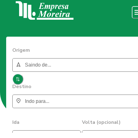
Origem
Destino
Ida
Volta (opcional)