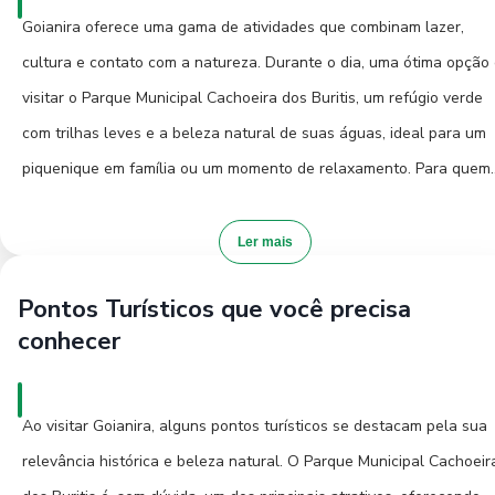
Goianira oferece uma gama de atividades que combinam lazer,
cultura e contato com a natureza. Durante o dia, uma ótima opção
visitar o Parque Municipal Cachoeira dos Buritis, um refúgio verde
com trilhas leves e a beleza natural de suas águas, ideal para um
piquenique em família ou um momento de relaxamento. Para quem
aprecia a fé e a arquitetura, a Igreja Matriz de Nossa Senhora do
Perpétuo Socorro é um ponto de parada importante, um marco
Ler mais
religioso e cultural da cidade. Aos finais de semana, o centro da
Pontos Turísticos que você precisa
cidade ganha vida com feiras de artesanato e produtos locais, ond
conhecer
é possível encontrar lembrancinhas e experimentar delícias regiona
A vida noturna em Goianira é mais tranquila, mas alguns bares e
restaurantes oferecem música ao vivo e um ambiente agradável p
Ao visitar Goianira, alguns pontos turísticos se destacam pela sua
socializar. Para uma experiência autêntica, procure por eventos
relevância histórica e beleza natural. O Parque Municipal Cachoeir
culturais locais ou festas tradicionais que acontecem ao longo do