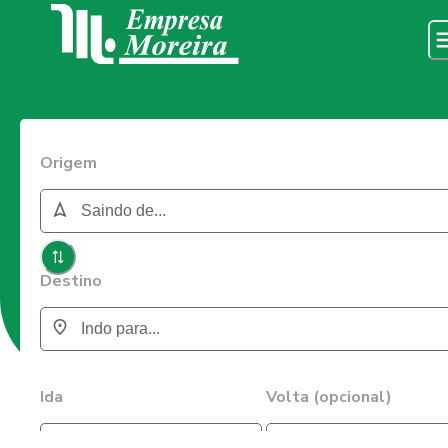
Origem
Destino
Ida
Volta (opcional)