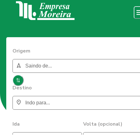
Origem
Destino
Ida
Volta (opcional)