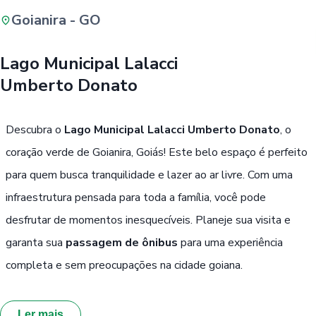
Goianira - GO
Buscar
Lago Municipal Lalacci
Umberto Donato
Passe Livre, Idoso ou ID Jovem
i
Descubra o
Lago Municipal Lalacci Umberto Donato
, o
coração verde de Goianira, Goiás! Este belo espaço é perfeito
para quem busca tranquilidade e lazer ao ar livre. Com uma
infraestrutura pensada para toda a família, você pode
desfrutar de momentos inesquecíveis. Planeje sua visita e
garanta sua
passagem de ônibus
para uma experiência
completa e sem preocupações na cidade goiana.
Ler mais