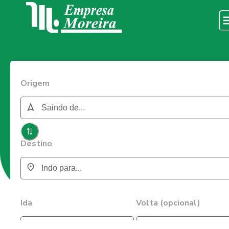
Origem
Destino
Ida
Volta (opcional)