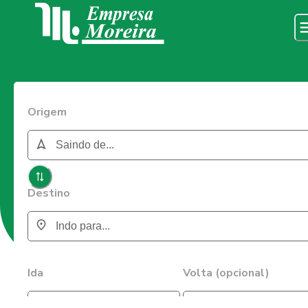
Origem
Destino
Ida
Volta (opcional)